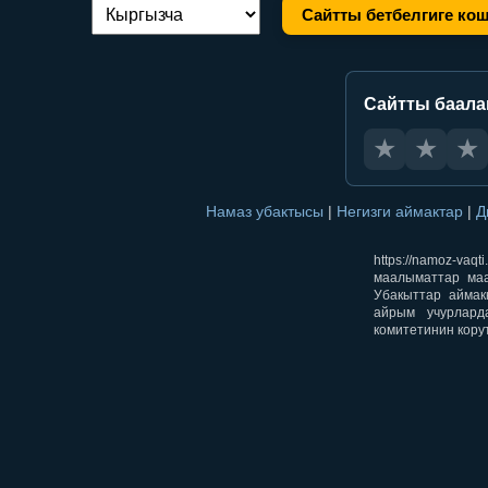
Сайтты бетбелгиге ко
Тилди алмаштыруу:
Сайтты баал
★
★
★
Намаз убактысы
|
Негизги аймактар
|
Д
https://namoz-v
маалыматтар маа
Убакыттар аймак
айрым учурлард
комитетинин кору