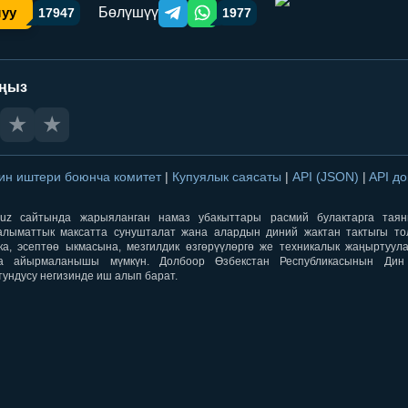
Бөлүшүү
шуу
17947
1977
Telegram orqali ulashish
WhatsApp orqali ulashish
аңыз
★
★
ин иштери боюнча комитет
|
Купуялык саясаты
|
API (JSON)
|
API д
aqti.uz сайтында жарыяланган намаз убакыттары расмий булактарга тая
лыматтык максатта сунушталат жана алардын диний жактан тактыгы тол
ка, эсептөө ыкмасына, мезгилдик өзгөрүүлөргө же техникалык жаңыртуул
а айырмаланышы мүмкүн. Долбоор Өзбекстан Республикасынын Ди
тундусу негизинде иш алып барат.