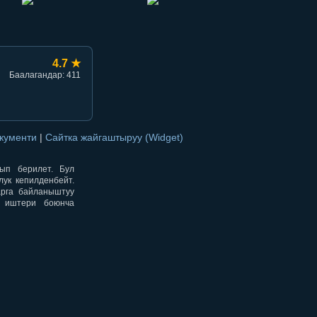
4.7 ★
Баалагандар: 411
окументи
|
Сайтка жайгаштыруу (Widget)
нып берилет. Бул
ук кепилденбейт.
арга байланыштуу
н иштери боюнча