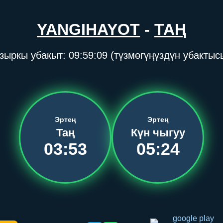
YANGIHAYOT
-
ТАҢ
зыркы убакыт:
09:59:09
(түзмөгүңүздүн убактыс
Эртең
Эртең
Таң
Күн чыгуу
03:53
05:24