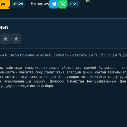
Бөлүшүү
шуу
18029
2021
Telegram orqali ulashish
WhatsApp orqali ulashish
аңыз
★
★
ин иштери боюнча комитет
|
Купуялык саясаты
|
API (JSON)
|
API д
aqti.uz сайтында жарыяланган намаз убакыттары расмий булактарга тая
лыматтык максатта сунушталат жана алардын диний жактан тактыгы тол
ка, эсептөө ыкмасына, мезгилдик өзгөрүүлөргө же техникалык жаңыртуул
а айырмаланышы мүмкүн. Долбоор Өзбекстан Республикасынын Ди
тундусу негизинде иш алып барат.