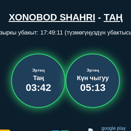
XONOBOD SHAHRI
-
ТАҢ
зыркы убакыт:
17:49:12
(түзмөгүңүздүн убактыс
Эртең
Эртең
Таң
Күн чыгуу
03:42
05:13