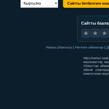
Сайтты бетбелгиге ко
Тилди алмаштыруу:
Сайтты баал
★
★
★
Намаз убактысы
|
Негизги аймактар
|
Д
https://namoz-v
маалыматтар маа
Убакыттар аймак
айрым учурлард
комитетинин кору