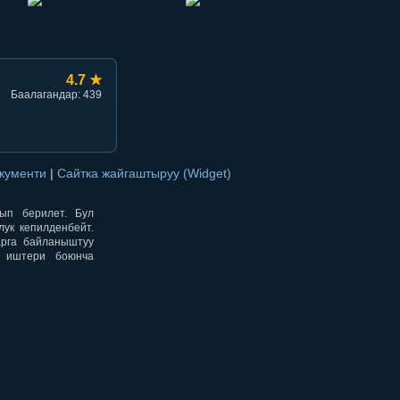
4.7 ★
Баалагандар: 439
окументи
|
Сайтка жайгаштыруу (Widget)
нып берилет. Бул
ук кепилденбейт.
арга байланыштуу
н иштери боюнча