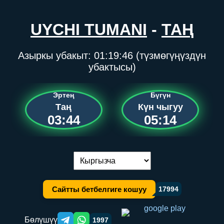
UYCHI TUMANI
-
ТАҢ
Азыркы убакыт:
01:19:46
(түзмөгүңүздүн
убактысы)
Эртең
Бүгүн
Таң
Күн чыгуу
03:44
05:14
Тилди алмаштыруу:
Сайтты бетбелгиге кошуу
17994
Бөлүшүү
1997
Telegram orqali ulashish
WhatsApp orqali ulashish