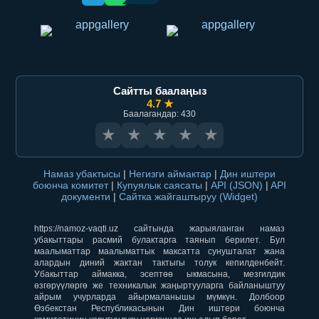
Сайтты баалаңыз
4.7 ★
Баалагандар: 430
★
★
★
★
★
Намаз убактысы
|
Негизги аймактар
|
Дин иштери
боюнча комитет
|
Купуялык саясаты
|
API (JSON)
|
API
документи
|
Сайтка жайгаштыруу (Widget)
https://namoz-vaqti.uz сайтында жарыяланган намаз
убакыттары расмий булактарга таянып берилет. Бул
маалыматтар маалыматтык максатта сунушталат жана
алардын диний жактан тактыгы толук кепилденбейт.
Убакыттар аймакка, эсептөө ыкмасына, мезгилдик
өзгөрүүлөргө же техникалык жаңыртууларга байланыштуу
айрым учурларда айырмаланышы мүмкүн. Долбоор
Өзбекстан Республикасынын Дин иштери боюнча