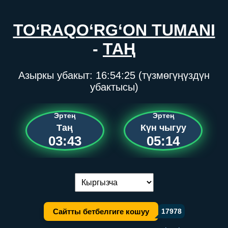
TO‘RAQO‘RG‘ON TUMANI
-
ТАҢ
Азыркы убакыт:
16:54:25
(түзмөгүңүздүн
убактысы)
Эртең
Эртең
Таң
Күн чыгуу
03:43
05:14
Тилди алмаштыруу:
Сайтты бетбелгиге кошуу
17978