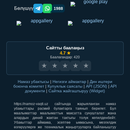
Бөлүшүү
1988
Telegram orqali ulashish
WhatsApp orqali ulashish
Сайтты баалаңыз
4.7 ★
Баалагандар: 420
★
★
★
★
★
Намаз убактысы
|
Негизги аймактар
|
Дин иштери
боюнча комитет
|
Купуялык саясаты
|
API (JSON)
|
API
документи
|
Сайтка жайгаштыруу (Widget)
https://namoz-vaqti.uz сайтында жарыяланган намаз
убакыттары расмий булактарга таянып берилет. Бул
маалыматтар маалыматтык максатта сунушталат жана
алардын диний жактан тактыгы толук кепилденбейт.
Убакыттар аймакка, эсептөө ыкмасына, мезгилдик
өзгөрүүлөргө же техникалык жаңыртууларга байланыштуу