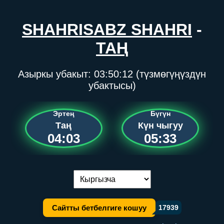
SHAHRISABZ SHAHRI
-
ТАҢ
Азыркы убакыт:
03:50:12
(түзмөгүңүздүн
убактысы)
Эртең
Бүгүн
Таң
Күн чыгуу
04:03
05:33
Тилди алмаштыруу:
Сайтты бетбелгиге кошуу
17939