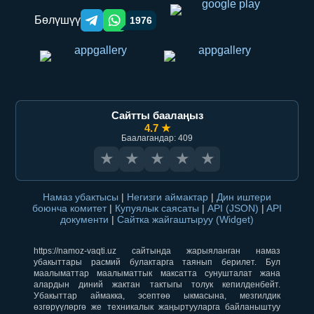
Бөлүшүү
1976
Telegram orqali ulashish
WhatsApp orqali ulashish
Сайтты баалаңыз
4.7 ★
Баалагандар: 409
★
★
★
★
★
Намаз убактысы
|
Негизги аймактар
|
Дин иштери
боюнча комитет
|
Купуялык саясаты
|
API (JSON)
|
API
документи
|
Сайтка жайгаштыруу (Widget)
https://namoz-vaqti.uz сайтында жарыяланган намаз
убакыттары расмий булактарга таянып берилет. Бул
маалыматтар маалыматтык максатта сунушталат жана
алардын диний жактан тактыгы толук кепилденбейт.
Убакыттар аймакка, эсептөө ыкмасына, мезгилдик
өзгөрүүлөргө же техникалык жаңыртууларга байланыштуу