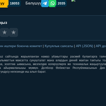
Бөлүшүү
шуу
18053
2035
Telegram orqali ulashish
WhatsApp orqali ulashish
аңыз
★
★
ин иштери боюнча комитет
|
Купуялык саясаты
|
API (JSON)
|
API д
aqti.uz сайтында жарыяланган намаз убакыттары расмий булактарга тая
лыматтык максатта сунушталат жана алардын диний жактан тактыгы тол
ка, эсептөө ыкмасына, мезгилдик өзгөрүүлөргө же техникалык жаңыртуул
а айырмаланышы мүмкүн. Долбоор Өзбекстан Республикасынын Ди
тундусу негизинде иш алып барат.