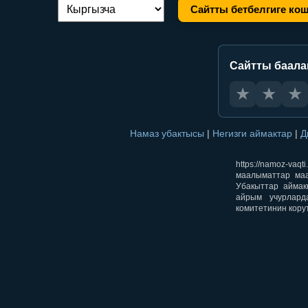
Сайтты бетбелгиге ко
Тилди алмаштыруу:
Сайтты баал
★
★
★
Намаз убактысы
|
Негизги аймактар
|
Д
https://namoz-v
маалыматтар маа
Убакыттар аймак
айрым учурлард
комитетинин кору