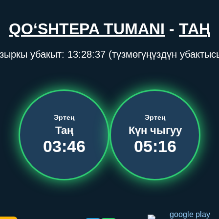
QO‘SHTEPA TUMANI
-
ТАҢ
зыркы убакыт:
13:28:37
(түзмөгүңүздүн убактыс
Эртең
Эртең
Таң
Күн чыгуу
03:46
05:16