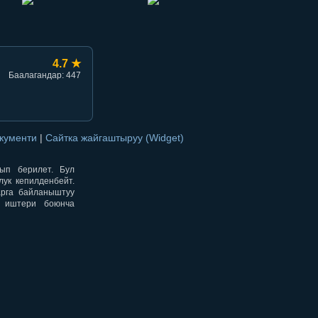
4.7 ★
Баалагандар: 447
окументи
|
Сайтка жайгаштыруу (Widget)
нып берилет. Бул
ук кепилденбейт.
арга байланыштуу
н иштери боюнча