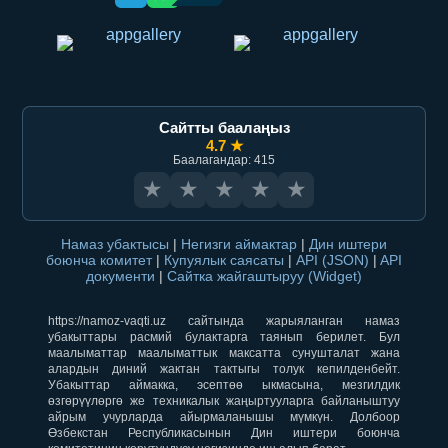
Сайтты баалаңыз
4.7 ★
Баалагандар: 415
★
★
★
★
★
Намаз убактысы
|
Негизги аймактар
|
Дин иштери
боюнча комитет
|
Купуялык саясаты
|
API (JSON)
|
API
документи
|
Сайтка жайгаштыруу (Widget)
https://namoz-vaqti.uz сайтында жарыяланган намаз
убакыттары расмий булактарга таянып берилет. Бул
маалыматтар маалыматтык максатта сунушталат жана
алардын диний жактан тактыгы толук кепилденбейт.
Убакыттар аймакка, эсептөө ыкмасына, мезгилдик
өзгөрүүлөргө же техникалык жаңыртууларга байланыштуу
айрым учурларда айырмаланышы мүмкүн. Долбоор
Өзбекстан Республикасынын Дин иштери боюнча