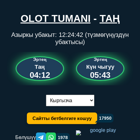
OLOT TUMANI
-
ТАҢ
Азыркы убакыт:
12:24:42
(түзмөгүңүздүн
убактысы)
Эртең
Эртең
Таң
Күн чыгуу
04:12
05:43
Тилди алмаштыруу:
Сайтты бетбелгиге кошуу
17950
Бөлүшүү
1978
Telegram orqali ulashish
WhatsApp orqali ulashish