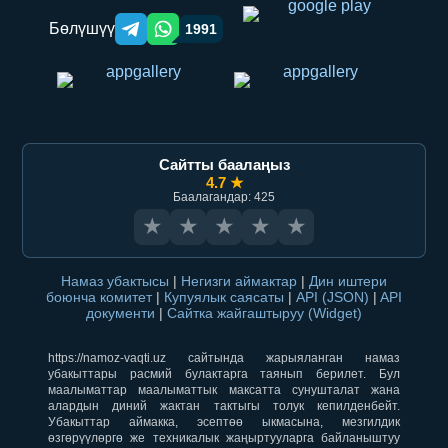
Бөлүшүү
1991
Telegram orqali ulashish
WhatsApp orqali ulashish
Сайтты баалаңыз
4.7 ★
Баалагандар: 425
★
★
★
★
★
Намаз убактысы
|
Негизги аймактар
|
Дин иштери
боюнча комитет
|
Купуялык саясаты
|
API (JSON)
|
API
документи
|
Сайтка жайгаштыруу (Widget)
https://namoz-vaqti.uz сайтында жарыяланган намаз
убакыттары расмий булактарга таянып берилет. Бул
маалыматтар маалыматтык максатта сунушталат жана
алардын диний жактан тактыгы толук кепилденбейт.
Убакыттар аймакка, эсептөө ыкмасына, мезгилдик
өзгөрүүлөргө же техникалык жаңыртууларга байланыштуу