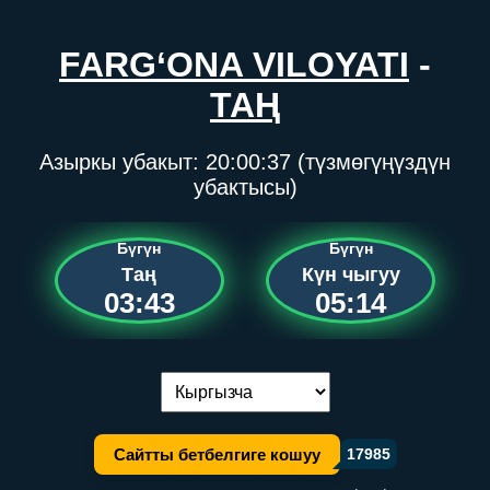
FARG‘ONA VILOYATI
-
ТАҢ
Азыркы убакыт:
20:00:37
(түзмөгүңүздүн
убактысы)
Бүгүн
Бүгүн
Таң
Күн чыгуу
03:43
05:14
Тилди алмаштыруу:
Сайтты бетбелгиге кошуу
17985