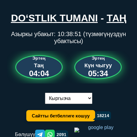
DO‘STLIK TUMANI
-
ТАҢ
Азыркы убакыт:
10:38:51
(түзмөгүңүздүн
убактысы)
Эртең
Эртең
Таң
Күн чыгуу
04:04
05:34
Тилди алмаштыруу:
Сайтты бетбелгиге кошуу
18214
Бөлүшүү
2091
Telegram orqali ulashish
WhatsApp orqali ulashish