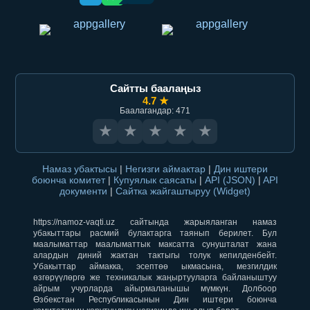
Сайтты баалаңыз
4.7 ★
Баалагандар: 471
★
★
★
★
★
Намаз убактысы
|
Негизги аймактар
|
Дин иштери
боюнча комитет
|
Купуялык саясаты
|
API (JSON)
|
API
документи
|
Сайтка жайгаштыруу (Widget)
https://namoz-vaqti.uz сайтында жарыяланган намаз
убакыттары расмий булактарга таянып берилет. Бул
маалыматтар маалыматтык максатта сунушталат жана
алардын диний жактан тактыгы толук кепилденбейт.
Убакыттар аймакка, эсептөө ыкмасына, мезгилдик
өзгөрүүлөргө же техникалык жаңыртууларга байланыштуу
айрым учурларда айырмаланышы мүмкүн. Долбоор
Өзбекстан Республикасынын Дин иштери боюнча