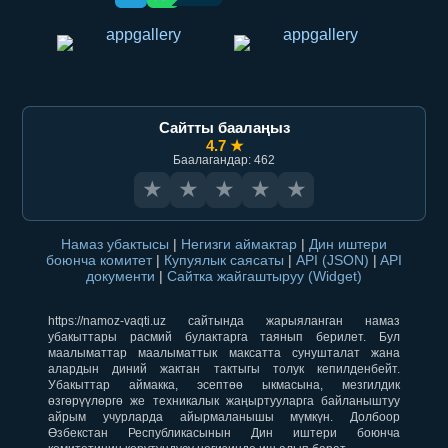
Сайтты баалаңыз
4.7 ★
Баалагандар: 462
★
★
★
★
★
Намаз убактысы
|
Негизги аймактар
|
Дин иштери
боюнча комитет
|
Купуялык саясаты
|
API (JSON)
|
API
документи
|
Сайтка жайгаштыруу (Widget)
https://namoz-vaqti.uz сайтында жарыяланган намаз
убакыттары расмий булактарга таянып берилет. Бул
маалыматтар маалыматтык максатта сунушталат жана
алардын диний жактан тактыгы толук кепилденбейт.
Убакыттар аймакка, эсептөө ыкмасына, мезгилдик
өзгөрүүлөргө же техникалык жаңыртууларга байланыштуу
айрым учурларда айырмаланышы мүмкүн. Долбоор
Өзбекстан Республикасынын Дин иштери боюнча