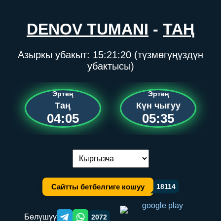
DENOV TUMANI
-
ТАҢ
Азыркы убакыт:
15:21:21
(түзмөгүңүздүн
убактысы)
Эртең
Эртең
Таң
Күн чыгуу
04:05
05:35
Тилди алмаштыруу:
Сайтты бетбелгиге кошуу
18114
Бөлүшүү
2072
Telegram orqali ulashish
WhatsApp orqali ulashish