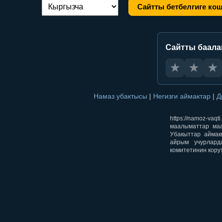
Сайтты бетбелгиге ко
Тилди алмаштыруу:
Сайтты баал
★
★
★
Намаз убактысы
|
Негизги аймактар
|
Д
https://namoz-v
маалыматтар маа
Убакыттар аймак
айрым учурлард
комитетинин кору