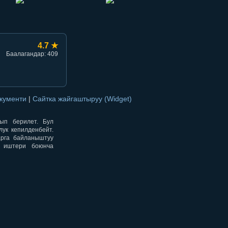
4.7 ★
Баалагандар: 409
окументи
|
Сайтка жайгаштыруу (Widget)
нып берилет. Бул
ук кепилденбейт.
арга байланыштуу
н иштери боюнча