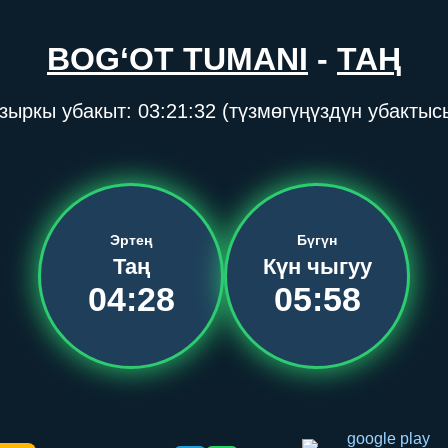
BOG‘OT TUMANI
-
ТАҢ
зыркы убакыт:
03:21:33
(түзмөгүңүздүн убактыс
Эртең
Бүгүн
Таң
Күн чыгуу
04:28
05:58