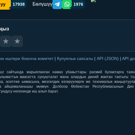
Бөлүшүү
шуу
17938
1976
Telegram orqali ulashish
WhatsApp orqali ulashish
аңыз
★
★
ин иштери боюнча комитет
|
Купуялык саясаты
|
API (JSON)
|
API д
aqti.uz сайтында жарыяланган намаз убакыттары расмий булактарга тая
лыматтык максатта сунушталат жана алардын диний жактан тактыгы тол
ка, эсептөө ыкмасына, мезгилдик өзгөрүүлөргө же техникалык жаңыртуул
а айырмаланышы мүмкүн. Долбоор Өзбекстан Республикасынын Ди
тундусу негизинде иш алып барат.