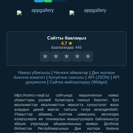
Сайтты баалаңыз
4.7 ★
Баалагандар: 445
★
★
★
★
★
Намаз убактысы
|
Негизги аймактар
|
Дин иштери
боюнча комитет
|
Купуялык саясаты
|
API (JSON)
|
API
документи
|
Сайтка жайгаштыруу (Widget)
https://namoz-vaqti.uz сайтында жарыяланган намаз
убакыттары расмий булактарга таянып берилет. Бул
маалыматтар маалыматтык максатта сунушталат жана
алардын диний жактан тактыгы толук кепилденбейт.
Убакыттар аймакка, эсептөө ыкмасына, мезгилдик
өзгөрүүлөргө же техникалык жаңыртууларга байланыштуу
айрым учурларда айырмаланышы мүмкүн. Долбоор
Өзбекстан Республикасынын Дин иштери боюнча