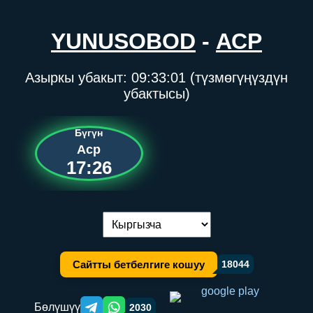
YUNUSOBOD
-
АСР
Азыркы убакыт:
09:33:01
(түзмөгүңүздүн
убактысы)
Бүгүн
Аср
17:26
Тилди алмаштыруу:
Сайтты бетбелгиге кошуу
18044
Бөлүшүү
2030
Telegram orqali ulashish
WhatsApp orqali ulashish