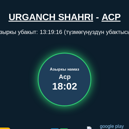
URGANCH SHAHRI
-
АСР
зыркы убакыт:
13:19:16
(түзмөгүңүздүн убактыс
Азыркы намаз
Аср
18:02