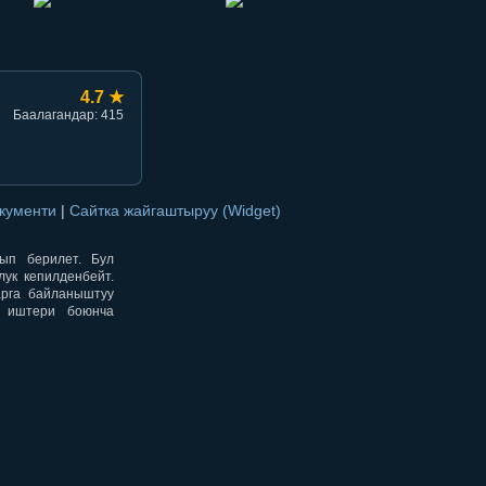
4.7 ★
Баалагандар: 415
окументи
|
Сайтка жайгаштыруу (Widget)
нып берилет. Бул
ук кепилденбейт.
арга байланыштуу
н иштери боюнча