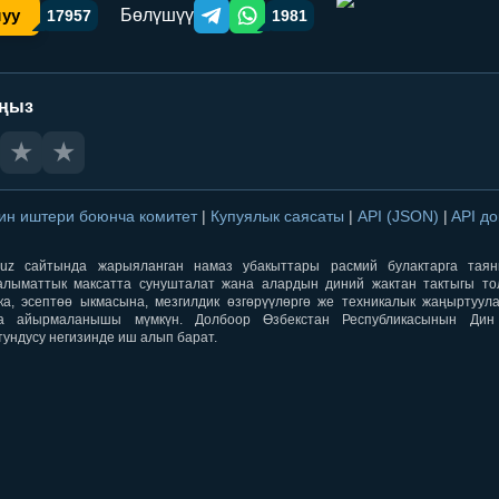
Бөлүшүү
шуу
17957
1981
Telegram orqali ulashish
WhatsApp orqali ulashish
аңыз
★
★
ин иштери боюнча комитет
|
Купуялык саясаты
|
API (JSON)
|
API д
aqti.uz сайтында жарыяланган намаз убакыттары расмий булактарга тая
лыматтык максатта сунушталат жана алардын диний жактан тактыгы тол
ка, эсептөө ыкмасына, мезгилдик өзгөрүүлөргө же техникалык жаңыртуул
а айырмаланышы мүмкүн. Долбоор Өзбекстан Республикасынын Ди
тундусу негизинде иш алып барат.