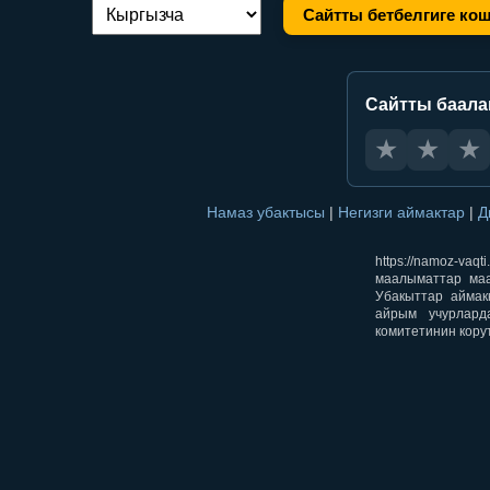
Сайтты бетбелгиге ко
Тилди алмаштыруу:
Сайтты баал
★
★
★
Намаз убактысы
|
Негизги аймактар
|
Д
https://namoz-v
маалыматтар маа
Убакыттар аймак
айрым учурлард
комитетинин кору