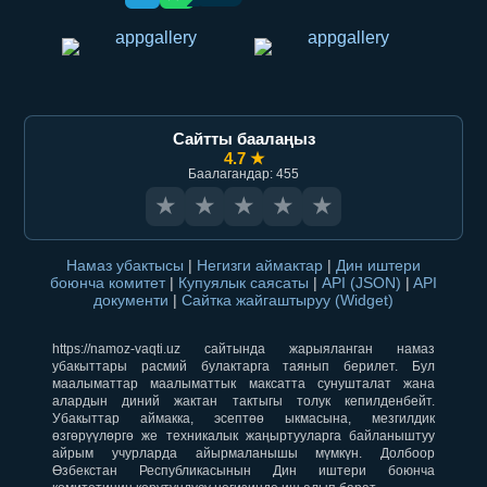
Сайтты баалаңыз
4.7 ★
Баалагандар: 455
★
★
★
★
★
Намаз убактысы
|
Негизги аймактар
|
Дин иштери
боюнча комитет
|
Купуялык саясаты
|
API (JSON)
|
API
документи
|
Сайтка жайгаштыруу (Widget)
https://namoz-vaqti.uz сайтында жарыяланган намаз
убакыттары расмий булактарга таянып берилет. Бул
маалыматтар маалыматтык максатта сунушталат жана
алардын диний жактан тактыгы толук кепилденбейт.
Убакыттар аймакка, эсептөө ыкмасына, мезгилдик
өзгөрүүлөргө же техникалык жаңыртууларга байланыштуу
айрым учурларда айырмаланышы мүмкүн. Долбоор
Өзбекстан Республикасынын Дин иштери боюнча