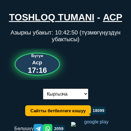
TOSHLOQ TUMANI
-
АСР
Азыркы убакыт:
10:42:50
(түзмөгүңүздүн
убактысы)
Бүгүн
Аср
17:16
Тилди алмаштыруу:
Сайтты бетбелгиге кошуу
18099
Бөлүшүү
2059
Telegram orqali ulashish
WhatsApp orqali ulashish