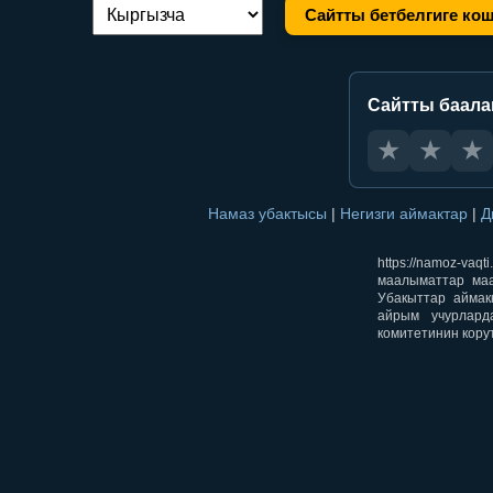
Сайтты бетбелгиге ко
Тилди алмаштыруу:
Сайтты баал
★
★
★
Намаз убактысы
|
Негизги аймактар
|
Д
https://namoz-v
маалыматтар маа
Убакыттар аймак
айрым учурлард
комитетинин кору