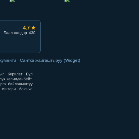
4.7 ★
Баалагандар: 430
окументи
|
Сайтка жайгаштыруу (Widget)
нып берилет. Бул
ук кепилденбейт.
арга байланыштуу
н иштери боюнча