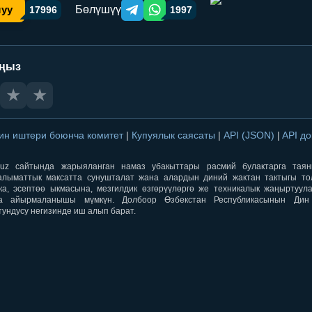
Бөлүшүү
шуу
17996
1997
Telegram orqali ulashish
WhatsApp orqali ulashish
аңыз
★
★
ин иштери боюнча комитет
|
Купуялык саясаты
|
API (JSON)
|
API д
aqti.uz сайтында жарыяланган намаз убакыттары расмий булактарга тая
лыматтык максатта сунушталат жана алардын диний жактан тактыгы тол
ка, эсептөө ыкмасына, мезгилдик өзгөрүүлөргө же техникалык жаңыртуул
а айырмаланышы мүмкүн. Долбоор Өзбекстан Республикасынын Ди
тундусу негизинде иш алып барат.