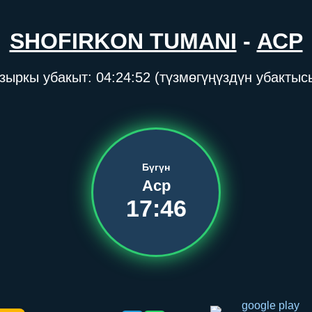
SHOFIRKON TUMANI
-
АСР
зыркы убакыт:
04:24:52
(түзмөгүңүздүн убактыс
Бүгүн
Аср
17:46