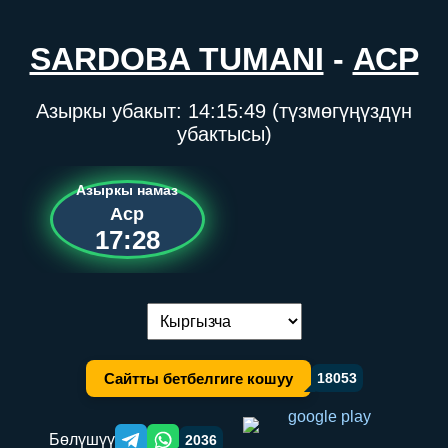
SARDOBA TUMANI
-
АСР
Азыркы убакыт:
14:15:49
(түзмөгүңүздүн
убактысы)
Азыркы намаз
Аср
17:28
Тилди алмаштыруу:
Сайтты бетбелгиге кошуу
18053
Бөлүшүү
2036
Telegram orqali ulashish
WhatsApp orqali ulashish