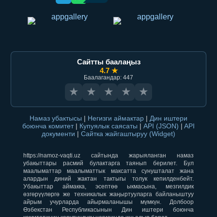
Сайтты баалаңыз
4.7 ★
Баалагандар: 447
★
★
★
★
★
Намаз убактысы
|
Негизги аймактар
|
Дин иштери
боюнча комитет
|
Купуялык саясаты
|
API (JSON)
|
API
документи
|
Сайтка жайгаштыруу (Widget)
https://namoz-vaqti.uz сайтында жарыяланган намаз
убакыттары расмий булактарга таянып берилет. Бул
маалыматтар маалыматтык максатта сунушталат жана
алардын диний жактан тактыгы толук кепилденбейт.
Убакыттар аймакка, эсептөө ыкмасына, мезгилдик
өзгөрүүлөргө же техникалык жаңыртууларга байланыштуу
айрым учурларда айырмаланышы мүмкүн. Долбоор
Өзбекстан Республикасынын Дин иштери боюнча