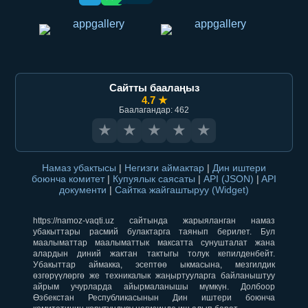
Сайтты баалаңыз
4.7 ★
Баалагандар: 462
★
★
★
★
★
Намаз убактысы
|
Негизги аймактар
|
Дин иштери
боюнча комитет
|
Купуялык саясаты
|
API (JSON)
|
API
документи
|
Сайтка жайгаштыруу (Widget)
https://namoz-vaqti.uz сайтында жарыяланган намаз
убакыттары расмий булактарга таянып берилет. Бул
маалыматтар маалыматтык максатта сунушталат жана
алардын диний жактан тактыгы толук кепилденбейт.
Убакыттар аймакка, эсептөө ыкмасына, мезгилдик
өзгөрүүлөргө же техникалык жаңыртууларга байланыштуу
айрым учурларда айырмаланышы мүмкүн. Долбоор
Өзбекстан Республикасынын Дин иштери боюнча