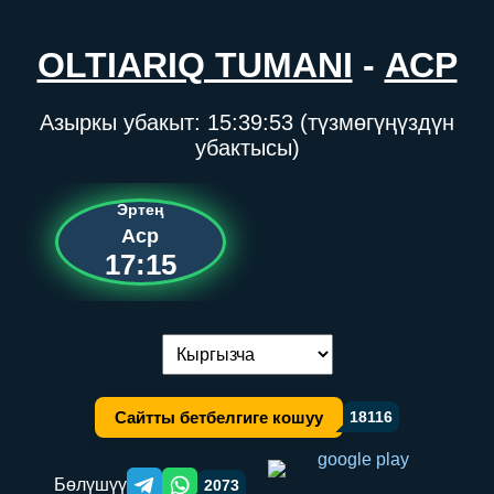
OLTIARIQ TUMANI
-
АСР
Азыркы убакыт:
15:39:53
(түзмөгүңүздүн
убактысы)
Эртең
Аср
17:15
Тилди алмаштыруу:
Сайтты бетбелгиге кошуу
18116
Бөлүшүү
2073
Telegram orqali ulashish
WhatsApp orqali ulashish