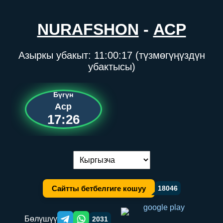
NURAFSHON
-
АСР
Азыркы убакыт:
11:00:17
(түзмөгүңүздүн
убактысы)
Бүгүн
Аср
17:26
Тилди алмаштыруу:
Сайтты бетбелгиге кошуу
18046
Бөлүшүү
2031
Telegram orqali ulashish
WhatsApp orqali ulashish