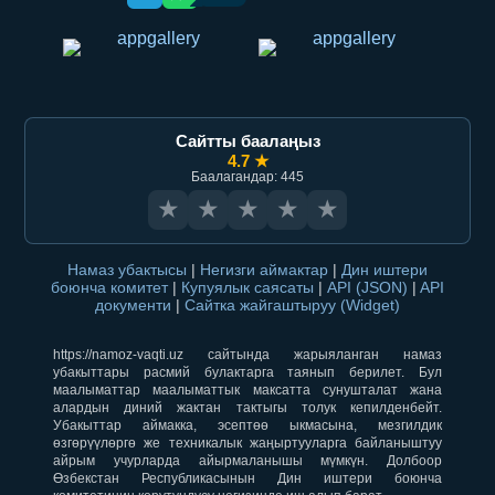
Сайтты баалаңыз
4.7 ★
Баалагандар: 445
★
★
★
★
★
Намаз убактысы
|
Негизги аймактар
|
Дин иштери
боюнча комитет
|
Купуялык саясаты
|
API (JSON)
|
API
документи
|
Сайтка жайгаштыруу (Widget)
https://namoz-vaqti.uz сайтында жарыяланган намаз
убакыттары расмий булактарга таянып берилет. Бул
маалыматтар маалыматтык максатта сунушталат жана
алардын диний жактан тактыгы толук кепилденбейт.
Убакыттар аймакка, эсептөө ыкмасына, мезгилдик
өзгөрүүлөргө же техникалык жаңыртууларга байланыштуу
айрым учурларда айырмаланышы мүмкүн. Долбоор
Өзбекстан Республикасынын Дин иштери боюнча