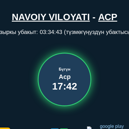
NAVOIY VILOYATI
-
АСР
зыркы убакыт:
03:34:43
(түзмөгүңүздүн убактыс
Бүгүн
Аср
17:42