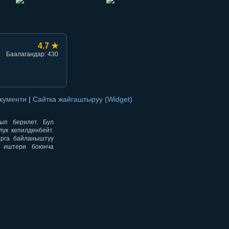
4.7 ★
Баалагандар: 430
окументи
|
Сайтка жайгаштыруу (Widget)
нып берилет. Бул
ук кепилденбейт.
арга байланыштуу
н иштери боюнча