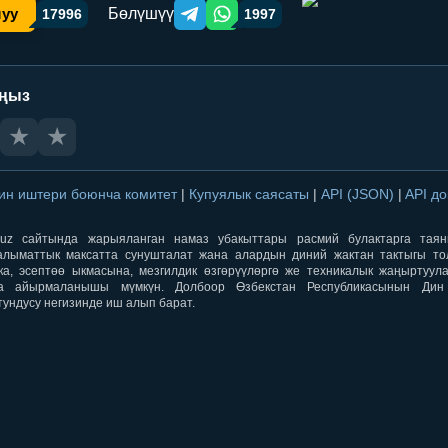
Бөлүшүү
шуу
17996
1997
Telegram orqali ulashish
WhatsApp orqali ulashish
аңыз
★
★
ин иштери боюнча комитет
|
Купуялык саясаты
|
API (JSON)
|
API д
aqti.uz сайтында жарыяланган намаз убакыттары расмий булактарга тая
лыматтык максатта сунушталат жана алардын диний жактан тактыгы тол
ка, эсептөө ыкмасына, мезгилдик өзгөрүүлөргө же техникалык жаңыртуул
а айырмаланышы мүмкүн. Долбоор Өзбекстан Республикасынын Ди
тундусу негизинде иш алып барат.