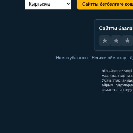
Сайтты бетбелгиге ко
Тилди алмаштыруу:
Сайтты баал
★
★
★
Намаз убактысы
|
Негизги аймактар
|
Д
https://namoz-v
маалыматтар маа
Убакыттар аймак
айрым учурлард
комитетинин кору