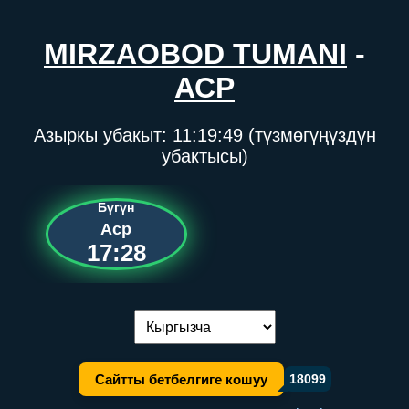
MIRZAOBOD TUMANI
-
АСР
Азыркы убакыт:
11:19:49
(түзмөгүңүздүн
убактысы)
Бүгүн
Аср
17:28
Тилди алмаштыруу:
Сайтты бетбелгиге кошуу
18099