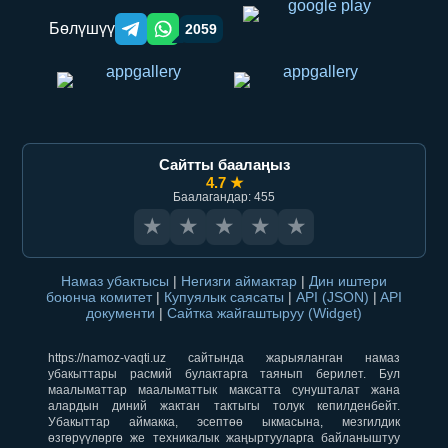
Бөлүшүү
2059
Telegram orqali ulashish
WhatsApp orqali ulashish
Сайтты баалаңыз
4.7 ★
Баалагандар: 455
★
★
★
★
★
Намаз убактысы
|
Негизги аймактар
|
Дин иштери
боюнча комитет
|
Купуялык саясаты
|
API (JSON)
|
API
документи
|
Сайтка жайгаштыруу (Widget)
https://namoz-vaqti.uz сайтында жарыяланган намаз
убакыттары расмий булактарга таянып берилет. Бул
маалыматтар маалыматтык максатта сунушталат жана
алардын диний жактан тактыгы толук кепилденбейт.
Убакыттар аймакка, эсептөө ыкмасына, мезгилдик
өзгөрүүлөргө же техникалык жаңыртууларга байланыштуу