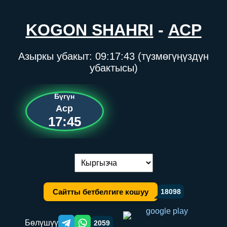
KOGON SHAHRI
-
АСР
Азыркы убакыт:
09:17:43
(түзмөгүңүздүн
убактысы)
Бүгүн
Аср
17:45
Тилди алмаштыруу:
Сайтты бетбелгиге кошуу
18098
Бөлүшүү
2059
Telegram orqali ulashish
WhatsApp orqali ulashish