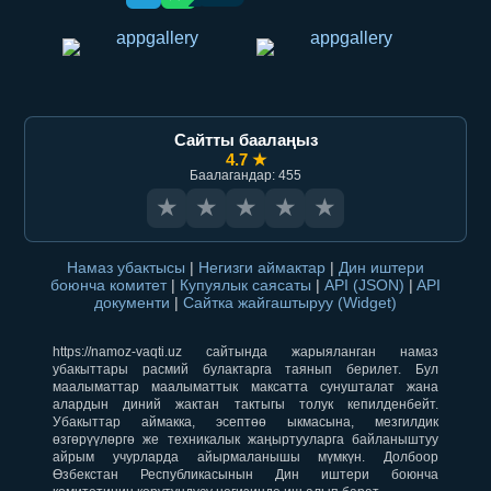
Сайтты баалаңыз
4.7 ★
Баалагандар: 455
★
★
★
★
★
Намаз убактысы
|
Негизги аймактар
|
Дин иштери
боюнча комитет
|
Купуялык саясаты
|
API (JSON)
|
API
документи
|
Сайтка жайгаштыруу (Widget)
https://namoz-vaqti.uz сайтында жарыяланган намаз
убакыттары расмий булактарга таянып берилет. Бул
маалыматтар маалыматтык максатта сунушталат жана
алардын диний жактан тактыгы толук кепилденбейт.
Убакыттар аймакка, эсептөө ыкмасына, мезгилдик
өзгөрүүлөргө же техникалык жаңыртууларга байланыштуу
айрым учурларда айырмаланышы мүмкүн. Долбоор
Өзбекстан Республикасынын Дин иштери боюнча