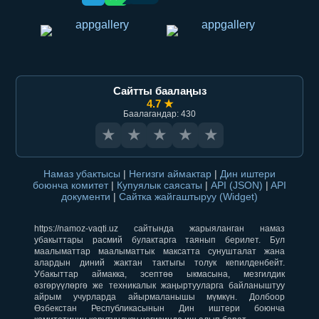
Сайтты баалаңыз
4.7 ★
Баалагандар: 430
★
★
★
★
★
Намаз убактысы
|
Негизги аймактар
|
Дин иштери
боюнча комитет
|
Купуялык саясаты
|
API (JSON)
|
API
документи
|
Сайтка жайгаштыруу (Widget)
https://namoz-vaqti.uz сайтында жарыяланган намаз
убакыттары расмий булактарга таянып берилет. Бул
маалыматтар маалыматтык максатта сунушталат жана
алардын диний жактан тактыгы толук кепилденбейт.
Убакыттар аймакка, эсептөө ыкмасына, мезгилдик
өзгөрүүлөргө же техникалык жаңыртууларга байланыштуу
айрым учурларда айырмаланышы мүмкүн. Долбоор
Өзбекстан Республикасынын Дин иштери боюнча