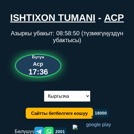
ISHTIXON TUMANI
-
АСР
Азыркы убакыт:
08:58:50
(түзмөгүңүздүн
убактысы)
Бүгүн
Аср
17:36
Тилди алмаштыруу:
Сайтты бетбелгиге кошуу
18000
Бөлүшүү
2001
Telegram orqali ulashish
WhatsApp orqali ulashish