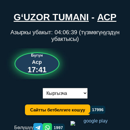
G‘UZOR TUMANI
-
АСР
Азыркы убакыт:
04:06:40
(түзмөгүңүздүн
убактысы)
Бүгүн
Аср
17:41
Тилди алмаштыруу:
Сайтты бетбелгиге кошуу
17996
Бөлүшүү
1997
Telegram orqali ulashish
WhatsApp orqali ulashish