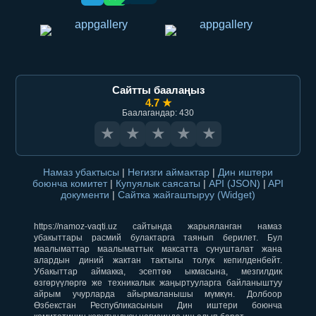
Сайтты баалаңыз
4.7 ★
Баалагандар: 430
★
★
★
★
★
Намаз убактысы
|
Негизги аймактар
|
Дин иштери
боюнча комитет
|
Купуялык саясаты
|
API (JSON)
|
API
документи
|
Сайтка жайгаштыруу (Widget)
https://namoz-vaqti.uz сайтында жарыяланган намаз
убакыттары расмий булактарга таянып берилет. Бул
маалыматтар маалыматтык максатта сунушталат жана
алардын диний жактан тактыгы толук кепилденбейт.
Убакыттар аймакка, эсептөө ыкмасына, мезгилдик
өзгөрүүлөргө же техникалык жаңыртууларга байланыштуу
айрым учурларда айырмаланышы мүмкүн. Долбоор
Өзбекстан Республикасынын Дин иштери боюнча