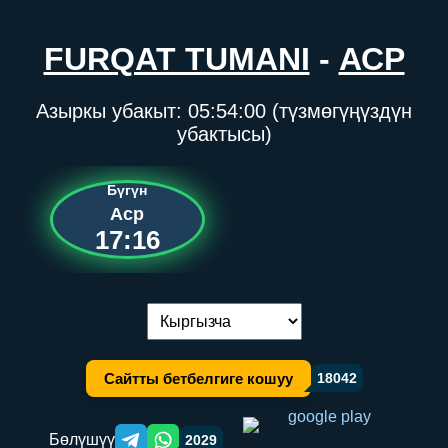
FURQAT TUMANI
-
АСР
Азыркы убакыт:
05:54:00
(түзмөгүңүздүн
убактысы)
Бүгүн
Аср
17:16
Тилди алмаштыруу:
Сайтты бетбелгиге кошуу
18042
Бөлүшүү
2029
Telegram orqali ulashish
WhatsApp orqali ulashish