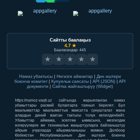
Сайтты баалаңыз
4.7 ★
Баалагандар: 445
★
★
★
★
★
Намаз убактысы
|
Негизги аймактар
|
Дин иштери
боюнча комитет
|
Купуялык саясаты
|
API (JSON)
|
API
документи
|
Сайтка жайгаштыруу (Widget)
https://namoz-vaqti.uz сайтында жарыяланган намаз
убакыттары расмий булактарга таянып берилет. Бул
маалыматтар маалыматтык максатта сунушталат жана
алардын диний жактан тактыгы толук кепилденбейт.
Убакыттар аймакка, эсептөө ыкмасына, мезгилдик
өзгөрүүлөргө же техникалык жаңыртууларга байланыштуу
айрым учурларда айырмаланышы мүмкүн. Долбоор
Өзбекстан Республикасынын Дин иштери боюнча