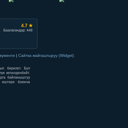
4.7 ★
Баалагандар: 448
окументи
|
Сайтка жайгаштыруу (Widget)
нып берилет. Бул
ук кепилденбейт.
арга байланыштуу
н иштери боюнча