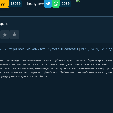
Бөлүшүү
шуу
18059
2039
Telegram orqali ulashish
WhatsApp orqali ulashish
аңыз
★
★
ин иштери боюнча комитет
|
Купуялык саясаты
|
API (JSON)
|
API д
aqti.uz сайтында жарыяланган намаз убакыттары расмий булактарга тая
лыматтык максатта сунушталат жана алардын диний жактан тактыгы тол
ка, эсептөө ыкмасына, мезгилдик өзгөрүүлөргө же техникалык жаңыртуул
а айырмаланышы мүмкүн. Долбоор Өзбекстан Республикасынын Ди
тундусу негизинде иш алып барат.