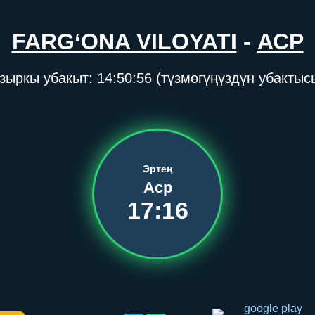
FARG‘ONA VILOYATI
-
АСР
зыркы убакыт:
14:50:56
(түзмөгүңүздүн убактыс
Эртең
Аср
17:16