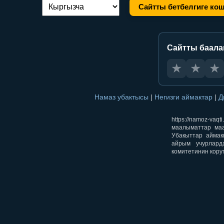
Сайтты бетбелгиге ко
Тилди алмаштыруу:
Сайтты баал
★
★
★
Намаз убактысы
|
Негизги аймактар
|
Д
https://namoz-v
маалыматтар маа
Убакыттар аймак
айрым учурлард
комитетинин кору