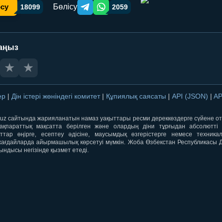
Бөлісу
осу
18099
2059
Telegram orqali ulashish
WhatsApp orqali ulashish
аңыз
★
★
лер
|
Дін істері жөніндегі комитет
|
Құпиялық саясаты
|
API (JSON)
|
AP
qti.uz сайтында жарияланатын намаз уақыттары ресми дереккөздерге сүйене 
ақпараттық мақсатта берілген және олардың діни тұрғыдан абсолютті дә
ыттар өңірге, есептеу әдісіне, маусымдық өзгерістерге немесе техника
ағдайларда айырмашылық көрсетуі мүмкін. Жоба Өзбекстан Республикасы Дін
ындысы негізінде қызмет етеді.