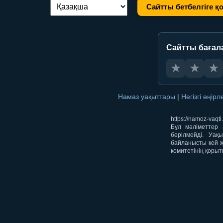
Сайтты бетбелгіге қ
Тілді ауыстыру:
Сайтты бағал
★
★
★
Намаз уақыттары
|
Негізгі өңір
https://namoz-va
Бұл мәліметтер 
берілмейді. Уақ
байланысты кей ж
комитетінің қорыт