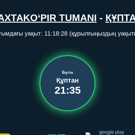
AXTAKO‘PIR TUMANI
-
ҚҰПТ
ғымдағы уақыт:
11:18:28
(құрылғыңыздың уақыт
Бүгін
Құптан
21:35