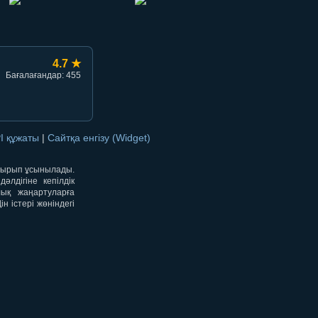
4.7 ★
Бағалағандар: 455
I құжаты
|
Сайтқа енгізу (Widget)
отырып ұсынылады.
лдігіне кепілдік
лық жаңартуларға
 істері жөніндегі