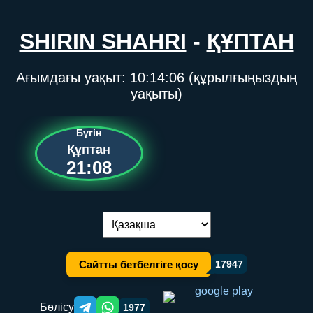
SHIRIN SHAHRI
-
ҚҰПТАН
Ағымдағы уақыт:
10:14:06
(құрылғыңыздың
уақыты)
Бүгін
Құптан
21:08
Тілді ауыстыру:
Сайтты бетбелгіге қосу
17947
Бөлісу
1977
Telegram orqali ulashish
WhatsApp orqali ulashish