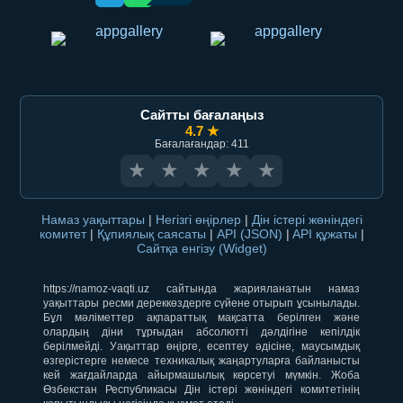
Сайтты бағалаңыз
4.7 ★
Бағалағандар: 411
★
★
★
★
★
Намаз уақыттары
|
Негізгі өңірлер
|
Дін істері жөніндегі
комитет
|
Құпиялық саясаты
|
API (JSON)
|
API құжаты
|
Сайтқа енгізу (Widget)
https://namoz-vaqti.uz сайтында жарияланатын намаз
уақыттары ресми дереккөздерге сүйене отырып ұсынылады.
Бұл мәліметтер ақпараттық мақсатта берілген және
олардың діни тұрғыдан абсолютті дәлдігіне кепілдік
берілмейді. Уақыттар өңірге, есептеу әдісіне, маусымдық
өзгерістерге немесе техникалық жаңартуларға байланысты
кей жағдайларда айырмашылық көрсетуі мүмкін. Жоба
Өзбекстан Республикасы Дін істері жөніндегі комитетінің