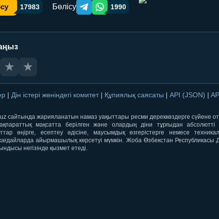
Бөлісу
осу
17983
1990
Telegram orqali ulashish
WhatsApp orqali ulashish
аңыз
★
★
лер
|
Дін істері жөніндегі комитет
|
Құпиялық саясаты
|
API (JSON)
|
AP
qti.uz сайтында жарияланатын намаз уақыттары ресми дереккөздерге сүйене 
ақпараттық мақсатта берілген және олардың діни тұрғыдан абсолютті дә
ыттар өңірге, есептеу әдісіне, маусымдық өзгерістерге немесе техника
ағдайларда айырмашылық көрсетуі мүмкін. Жоба Өзбекстан Республикасы Дін
ындысы негізінде қызмет етеді.