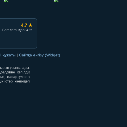
4.7 ★
Бағалағандар: 425
I құжаты
|
Сайтқа енгізу (Widget)
отырып ұсынылады.
лдігіне кепілдік
лық жаңартуларға
 істері жөніндегі