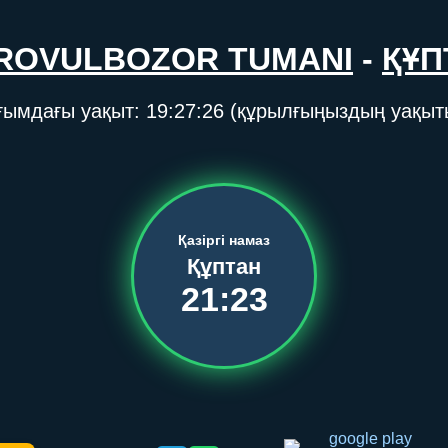
ROVULBOZOR TUMANI
-
ҚҰП
ғымдағы уақыт:
19:27:26
(құрылғыңыздың уақыт
Қазіргі намаз
Құптан
21:23