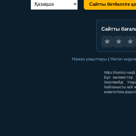
Сайтты бетбелгіге қ
Тілді ауыстыру:
Сайтты бағал
★
★
★
Намаз уақыттары
|
Негізгі өңір
https://namoz-va
Бұл мәліметтер 
берілмейді. Уақ
байланысты кей ж
комитетінің қорыт