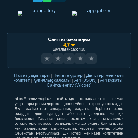
Сайтты бағалаңыз
4.7 ★
Бағалағандар: 430
★
★
★
★
★
Намаз уақыттары
|
Негізгі өңірлер
|
Дін істері жөніндегі
комитет
|
Құпиялық саясаты
|
API (JSON)
|
API құжаты
|
Сайтқа енгізу (Widget)
https://namoz-vaqti.uz сайтында жарияланатын намаз
уақыттары ресми дереккөздерге сүйене отырып ұсынылады.
Бұл мәліметтер ақпараттық мақсатта берілген және
олардың діни тұрғыдан абсолютті дәлдігіне кепілдік
берілмейді. Уақыттар өңірге, есептеу әдісіне, маусымдық
өзгерістерге немесе техникалық жаңартуларға байланысты
кей жағдайларда айырмашылық көрсетуі мүмкін. Жоба
Өзбекстан Республикасы Дін істері жөніндегі комитетінің