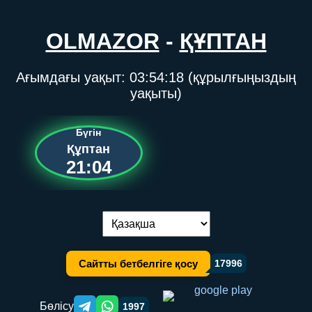
OLMAZOR
-
ҚҰПТАН
Ағымдағы уақыт:
03:54:18
(құрылғыңыздың
уақыты)
Бүгін
Құптан
21:04
Тілді ауыстыру:
Сайтты бетбелгіге қосу
17996
Бөлісу
1997
Telegram orqali ulashish
WhatsApp orqali ulashish