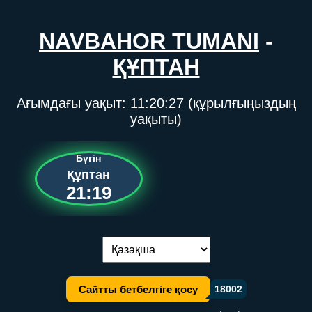
NAVBAHOR TUMANI
-
ҚҰПТАН
Ағымдағы уақыт:
11:20:27
(құрылғыңыздың
уақыты)
Бүгін
Құптан
21:19
Тілді ауыстыру:
Сайтты бетбелгіге қосу
18002