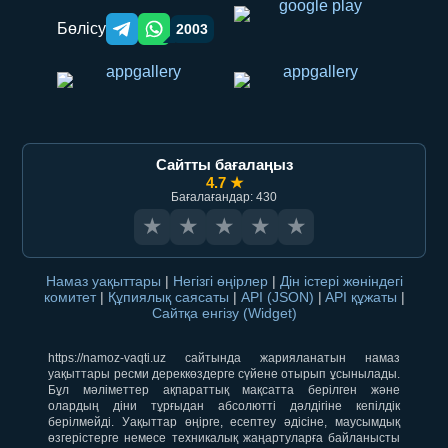
Бөлісу
2003
Telegram orqali ulashish
WhatsApp orqali ulashish
Сайтты бағалаңыз
4.7 ★
Бағалағандар: 430
★
★
★
★
★
Намаз уақыттары
|
Негізгі өңірлер
|
Дін істері жөніндегі
комитет
|
Құпиялық саясаты
|
API (JSON)
|
API құжаты
|
Сайтқа енгізу (Widget)
https://namoz-vaqti.uz сайтында жарияланатын намаз
уақыттары ресми дереккөздерге сүйене отырып ұсынылады.
Бұл мәліметтер ақпараттық мақсатта берілген және
олардың діни тұрғыдан абсолютті дәлдігіне кепілдік
берілмейді. Уақыттар өңірге, есептеу әдісіне, маусымдық
өзгерістерге немесе техникалық жаңартуларға байланысты