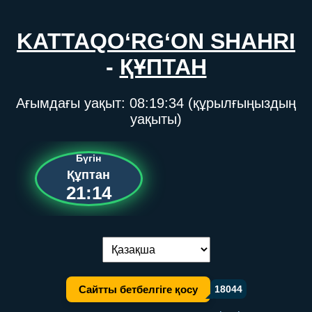
KATTAQO‘RG‘ON SHAHRI
-
ҚҰПТАН
Ағымдағы уақыт:
08:19:34
(құрылғыңыздың
уақыты)
Бүгін
Құптан
21:14
Тілді ауыстыру:
Сайтты бетбелгіге қосу
18044