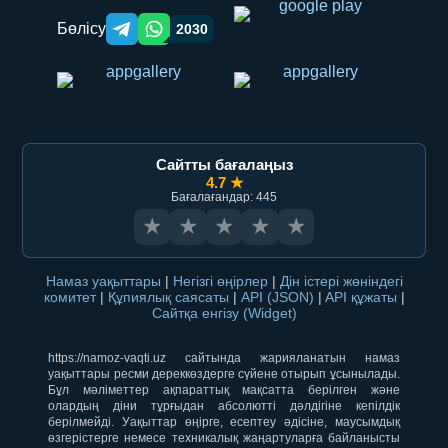
Бөлісу
2030
Telegram orqali ulashish
WhatsApp orqali ulashish
Сайтты бағалаңыз
4.7 ★
Бағалағандар: 445
★
★
★
★
★
Намаз уақыттары
|
Негізгі өңірлер
|
Дін істері жөніндегі
комитет
|
Құпиялық саясаты
|
API (JSON)
|
API құжаты
|
Сайтқа енгізу (Widget)
https://namoz-vaqti.uz сайтында жарияланатын намаз
уақыттары ресми дереккөздерге сүйене отырып ұсынылады.
Бұл мәліметтер ақпараттық мақсатта берілген және
олардың діни тұрғыдан абсолютті дәлдігіне кепілдік
берілмейді. Уақыттар өңірге, есептеу әдісіне, маусымдық
өзгерістерге немесе техникалық жаңартуларға байланысты