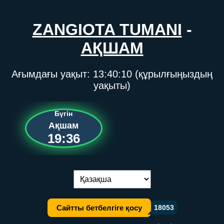
ZANGIOTA TUMANI
-
АҚШАМ
Ағымдағы уақыт:
13:40:10
(құрылғыңыздың
уақыты)
Бүгін
Ақшам
19:36
Тілді ауыстыру:
Сайтты бетбелгіге қосу
18053