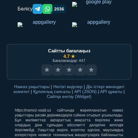
Бөлісу
2036
Telegram orqali ulashish
WhatsApp orqali ulashish
Сайтты бағалаңыз
4.7 ★
Бағалағандар: 447
★
★
★
★
★
Намаз уақыттары
|
Негізгі өңірлер
|
Дін істері жөніндегі
комитет
|
Құпиялық саясаты
|
API (JSON)
|
API құжаты
|
Сайтқа енгізу (Widget)
https://namoz-vaqti.uz сайтында жарияланатын намаз
уақыттары ресми дереккөздерге сүйене отырып ұсынылады.
Бұл мәліметтер ақпараттық мақсатта берілген және
олардың діни тұрғыдан абсолютті дәлдігіне кепілдік
берілмейді. Уақыттар өңірге, есептеу әдісіне, маусымдық
өзгерістерге немесе техникалық жаңартуларға байланысты