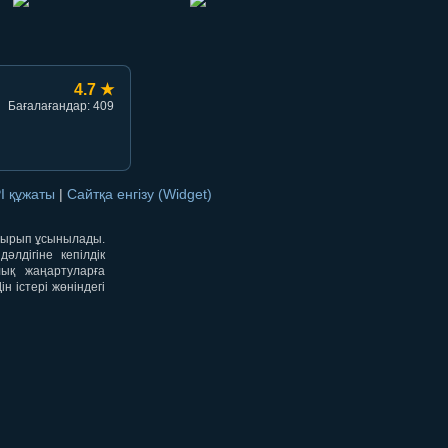
4.7 ★
Бағалағандар: 409
I құжаты
|
Сайтқа енгізу (Widget)
отырып ұсынылады.
лдігіне кепілдік
лық жаңартуларға
 істері жөніндегі