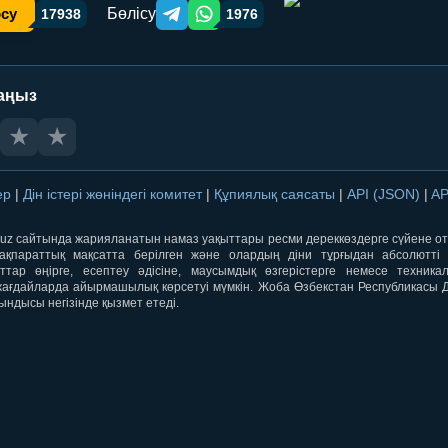
Бөлісу
осу
17938
1976
Telegram orqali ulashish
WhatsApp orqali ulashish
аңыз
★
★
лер
|
Дін істері жөніндегі комитет
|
Құпиялық саясаты
|
API (JSON)
|
AP
qti.uz сайтында жарияланатын намаз уақыттары ресми дереккөздерге сүйене 
ақпараттық мақсатта берілген және олардың діни тұрғыдан абсолютті дә
ыттар өңірге, есептеу әдісіне, маусымдық өзгерістерге немесе техника
ағдайларда айырмашылық көрсетуі мүмкін. Жоба Өзбекстан Республикасы Дін
ындысы негізінде қызмет етеді.