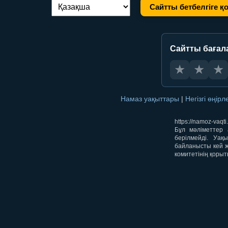
Сайтты бетбелгіге қ
Тілді ауыстыру:
Сайтты бағал
★
★
★
Намаз уақыттары
|
Негізгі өңір
https://namoz-va
Бұл мәліметтер 
берілмейді. Уақ
байланысты кей ж
комитетінің қорыт