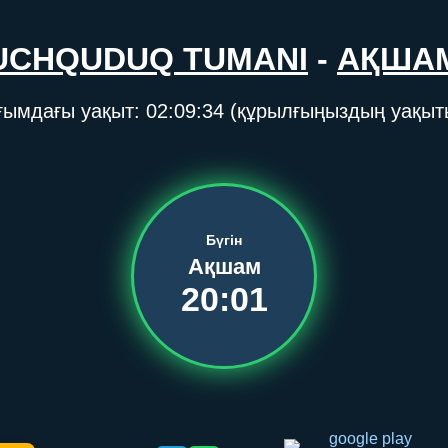
UCHQUDUQ TUMANI
-
АҚША
ғымдағы уақыт:
02:09:34
(құрылғыңыздың уақыт
Бүгін
Ақшам
20:01