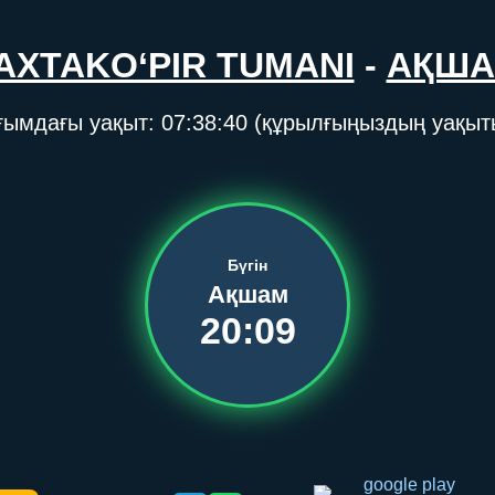
AXTAKO‘PIR TUMANI
-
АҚШ
ғымдағы уақыт:
07:38:40
(құрылғыңыздың уақыт
Бүгін
Ақшам
20:09