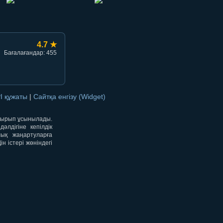
4.7 ★
Бағалағандар: 455
I құжаты
|
Сайтқа енгізу (Widget)
отырып ұсынылады.
лдігіне кепілдік
лық жаңартуларға
 істері жөніндегі