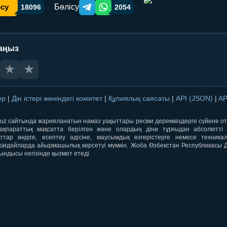
Бөлісу
осу
18096
2054
Telegram orqali ulashish
WhatsApp orqali ulashish
аңыз
★
★
лер
|
Дін істері жөніндегі комитет
|
Құпиялық саясаты
|
API (JSON)
|
AP
qti.uz сайтында жарияланатын намаз уақыттары ресми дереккөздерге сүйене 
ақпараттық мақсатта берілген және олардың діни тұрғыдан абсолютті дә
ыттар өңірге, есептеу әдісіне, маусымдық өзгерістерге немесе техника
ағдайларда айырмашылық көрсетуі мүмкін. Жоба Өзбекстан Республикасы Дін
ындысы негізінде қызмет етеді.