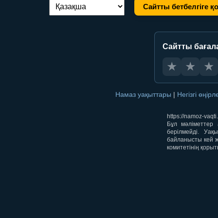
Сайтты бетбелгіге қ
Тілді ауыстыру:
Сайтты бағал
★
★
★
Намаз уақыттары
|
Негізгі өңір
https://namoz-va
Бұл мәліметтер 
берілмейді. Уақ
байланысты кей ж
комитетінің қорыт