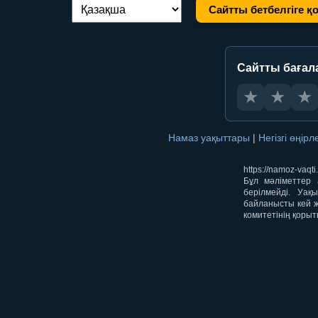
Сайтты бетбелгіге қ
Тілді ауыстыру:
Сайтты бағал
★
★
★
Намаз уақыттары
|
Негізгі өңір
https://namoz-va
Бұл мәліметтер 
берілмейді. Уақ
байланысты кей ж
комитетінің қорыт