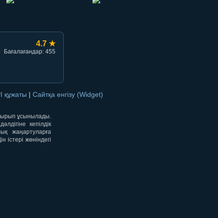
4.7 ★
Бағалағандар: 455
I құжаты
|
Сайтқа енгізу (Widget)
отырып ұсынылады.
лдігіне кепілдік
лық жаңартуларға
 істері жөніндегі