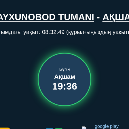
AYXUNOBOD TUMANI
-
АҚШ
ғымдағы уақыт:
08:32:49
(құрылғыңыздың уақыт
Бүгін
Ақшам
19:36