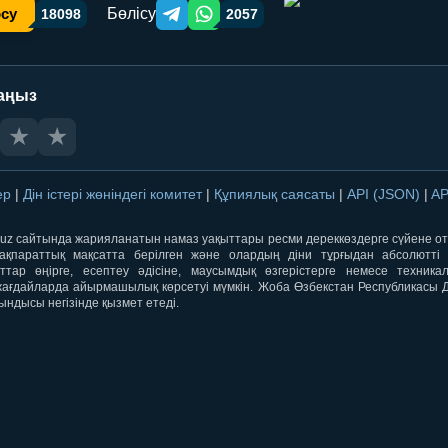
Бөлісу
осу
18098
2057
Telegram orqali ulashish
WhatsApp orqali ulashish
аңыз
★
★
лер
|
Дін істері жөніндегі комитет
|
Құпиялық саясаты
|
API (JSON)
|
AP
qti.uz сайтында жарияланатын намаз уақыттары ресми дереккөздерге сүйене 
ақпараттық мақсатта берілген және олардың діни тұрғыдан абсолютті дә
ыттар өңірге, есептеу әдісіне, маусымдық өзгерістерге немесе техника
ағдайларда айырмашылық көрсетуі мүмкін. Жоба Өзбекстан Республикасы Дін
ындысы негізінде қызмет етеді.