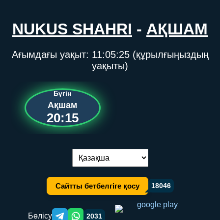
NUKUS SHAHRI
-
АҚШАМ
Ағымдағы уақыт:
11:05:25
(құрылғыңыздың
уақыты)
Бүгін
Ақшам
20:15
Тілді ауыстыру:
Сайтты бетбелгіге қосу
18046
Бөлісу
2031
Telegram orqali ulashish
WhatsApp orqali ulashish