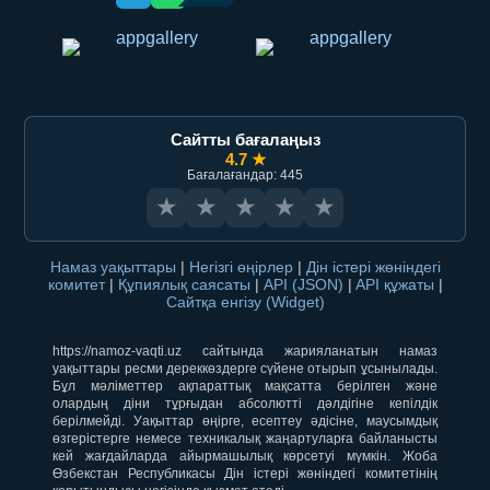
Сайтты бағалаңыз
4.7 ★
Бағалағандар: 445
★
★
★
★
★
Намаз уақыттары
|
Негізгі өңірлер
|
Дін істері жөніндегі
комитет
|
Құпиялық саясаты
|
API (JSON)
|
API құжаты
|
Сайтқа енгізу (Widget)
https://namoz-vaqti.uz сайтында жарияланатын намаз
уақыттары ресми дереккөздерге сүйене отырып ұсынылады.
Бұл мәліметтер ақпараттық мақсатта берілген және
олардың діни тұрғыдан абсолютті дәлдігіне кепілдік
берілмейді. Уақыттар өңірге, есептеу әдісіне, маусымдық
өзгерістерге немесе техникалық жаңартуларға байланысты
кей жағдайларда айырмашылық көрсетуі мүмкін. Жоба
Өзбекстан Республикасы Дін істері жөніндегі комитетінің