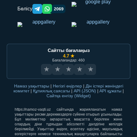
Бөлісу
2069
Telegram orqali ulashish
WhatsApp orqali ulashish
Сайтты бағалаңыз
4.7 ★
Бағалағандар: 460
★
★
★
★
★
Намаз уақыттары
|
Негізгі өңірлер
|
Дін істері жөніндегі
комитет
|
Құпиялық саясаты
|
API (JSON)
|
API құжаты
|
Сайтқа енгізу (Widget)
https://namoz-vaqti.uz сайтында жарияланатын намаз
уақыттары ресми дереккөздерге сүйене отырып ұсынылады.
Бұл мәліметтер ақпараттық мақсатта берілген және
олардың діни тұрғыдан абсолютті дәлдігіне кепілдік
берілмейді. Уақыттар өңірге, есептеу әдісіне, маусымдық
өзгерістерге немесе техникалық жаңартуларға байланысты