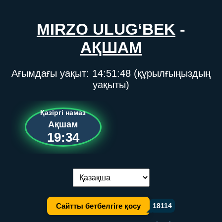
MIRZO ULUG‘BEK
-
АҚШАМ
Ағымдағы уақыт:
14:51:48
(құрылғыңыздың
уақыты)
Қазіргі намаз
Ақшам
19:34
Тілді ауыстыру:
Сайтты бетбелгіге қосу
18114