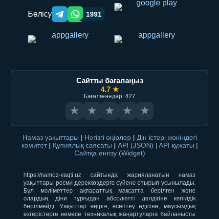
Бөлісу
1991
Telegram orqali ulashish
WhatsApp orqali ulashish
Сайтты бағалаңыз
4.7 ★
Бағалағандар: 427
★
★
★
★
★
Намаз уақыттары
|
Негізгі өңірлер
|
Дін істері жөніндегі
комитет
|
Құпиялық саясаты
|
API (JSON)
|
API құжаты
|
Сайтқа енгізу (Widget)
https://namoz-vaqti.uz сайтында жарияланатын намаз
уақыттары ресми дереккөздерге сүйене отырып ұсынылады.
Бұл мәліметтер ақпараттық мақсатта берілген және
олардың діни тұрғыдан абсолютті дәлдігіне кепілдік
берілмейді. Уақыттар өңірге, есептеу әдісіне, маусымдық
өзгерістерге немесе техникалық жаңартуларға байланысты