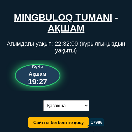
MINGBULOQ TUMANI
-
АҚШАМ
Ағымдағы уақыт:
22:32:00
(құрылғыңыздың
уақыты)
Бүгін
Ақшам
19:27
Тілді ауыстыру:
Сайтты бетбелгіге қосу
17986