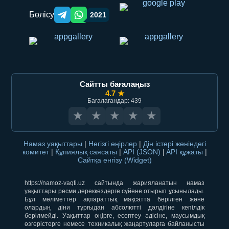
Бөлісу
2021
Telegram orqali ulashish
WhatsApp orqali ulashish
Сайтты бағалаңыз
4.7 ★
Бағалағандар: 439
★
★
★
★
★
Намаз уақыттары
|
Негізгі өңірлер
|
Дін істері жөніндегі
комитет
|
Құпиялық саясаты
|
API (JSON)
|
API құжаты
|
Сайтқа енгізу (Widget)
https://namoz-vaqti.uz сайтында жарияланатын намаз
уақыттары ресми дереккөздерге сүйене отырып ұсынылады.
Бұл мәліметтер ақпараттық мақсатта берілген және
олардың діни тұрғыдан абсолютті дәлдігіне кепілдік
берілмейді. Уақыттар өңірге, есептеу әдісіне, маусымдық
өзгерістерге немесе техникалық жаңартуларға байланысты