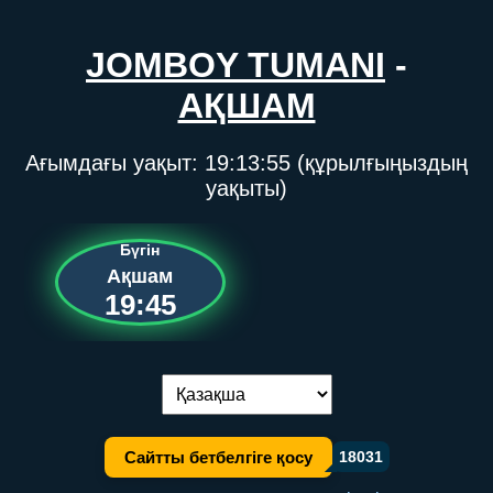
JOMBOY TUMANI
-
АҚШАМ
Ағымдағы уақыт:
19:13:55
(құрылғыңыздың
уақыты)
Бүгін
Ақшам
19:45
Тілді ауыстыру:
Сайтты бетбелгіге қосу
18031