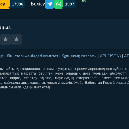
Бөлісу
осу
17996
1997
Telegram orqali ulashish
WhatsApp orqali ulashish
аңыз
★
★
лер
|
Дін істері жөніндегі комитет
|
Құпиялық саясаты
|
API (JSON)
|
AP
qti.uz сайтында жарияланатын намаз уақыттары ресми дереккөздерге сүйене 
ақпараттық мақсатта берілген және олардың діни тұрғыдан абсолютті дә
ыттар өңірге, есептеу әдісіне, маусымдық өзгерістерге немесе техника
ағдайларда айырмашылық көрсетуі мүмкін. Жоба Өзбекстан Республикасы Дін
ындысы негізінде қызмет етеді.