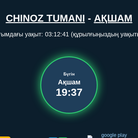
CHINOZ TUMANI
-
АҚШАМ
ғымдағы уақыт:
03:12:41
(құрылғыңыздың уақыт
Бүгін
Ақшам
19:37