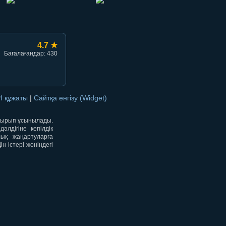
4.7 ★
Бағалағандар: 430
I құжаты
|
Сайтқа енгізу (Widget)
отырып ұсынылады.
лдігіне кепілдік
лық жаңартуларға
 істері жөніндегі