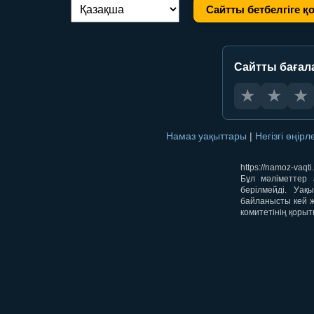
Сайтты бетбелгіге қ
Тілді ауыстыру:
Сайтты бағал
★
★
★
Намаз уақыттары
|
Негізгі өңір
https://namoz-va
Бұл мәліметтер 
берілмейді. Уақ
байланысты кей ж
комитетінің қорыт