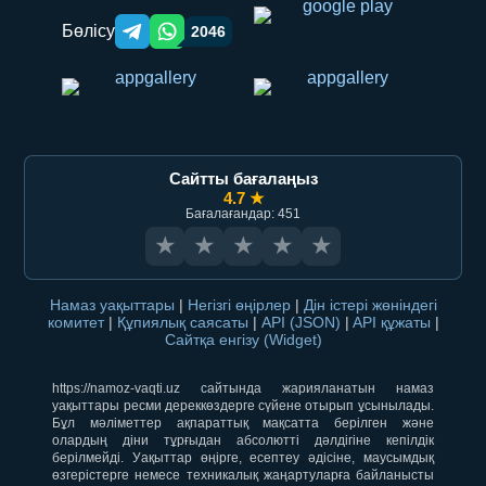
Бөлісу
2046
Telegram orqali ulashish
WhatsApp orqali ulashish
Сайтты бағалаңыз
4.7 ★
Бағалағандар: 451
★
★
★
★
★
Намаз уақыттары
|
Негізгі өңірлер
|
Дін істері жөніндегі
комитет
|
Құпиялық саясаты
|
API (JSON)
|
API құжаты
|
Сайтқа енгізу (Widget)
https://namoz-vaqti.uz сайтында жарияланатын намаз
уақыттары ресми дереккөздерге сүйене отырып ұсынылады.
Бұл мәліметтер ақпараттық мақсатта берілген және
олардың діни тұрғыдан абсолютті дәлдігіне кепілдік
берілмейді. Уақыттар өңірге, есептеу әдісіне, маусымдық
өзгерістерге немесе техникалық жаңартуларға байланысты