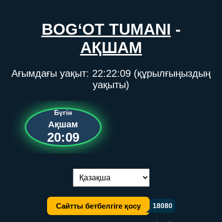
BOG‘OT TUMANI
-
АҚШАМ
Ағымдағы уақыт:
22:22:09
(құрылғыңыздың
уақыты)
Бүгін
Ақшам
20:09
Тілді ауыстыру:
Сайтты бетбелгіге қосу
18080