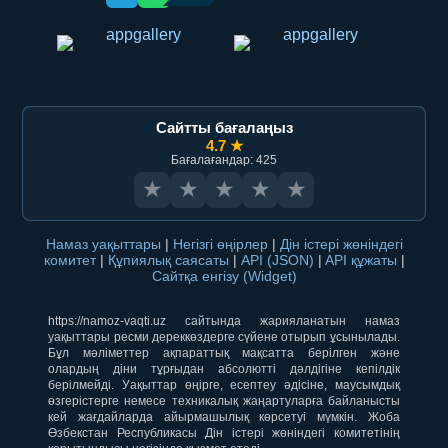
Сайтты бағалаңыз
4.7 ★
Бағалағандар: 425
★
★
★
★
★
Намаз уақыттары
|
Негізгі өңірлер
|
Дін істері жөніндегі
комитет
|
Құпиялық саясаты
|
API (JSON)
|
API құжаты
|
Сайтқа енгізу (Widget)
https://namoz-vaqti.uz сайтында жарияланатын намаз
уақыттары ресми дереккөздерге сүйене отырып ұсынылады.
Бұл мәліметтер ақпараттық мақсатта берілген және
олардың діни тұрғыдан абсолютті дәлдігіне кепілдік
берілмейді. Уақыттар өңірге, есептеу әдісіне, маусымдық
өзгерістерге немесе техникалық жаңартуларға байланысты
кей жағдайларда айырмашылық көрсетуі мүмкін. Жоба
Өзбекстан Республикасы Дін істері жөніндегі комитетінің