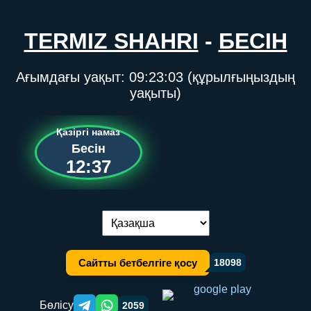
TERMIZ SHAHRI
-
БЕСІН
Ағымдағы уақыт:
09:23:03
(құрылғыңыздың
уақыты)
Қазіргі намаз
Бесін
12:37
Тілді ауыстыру:
Сайтты бетбелгіге қосу
18098
Бөлісу
2059
Telegram orqali ulashish
WhatsApp orqali ulashish