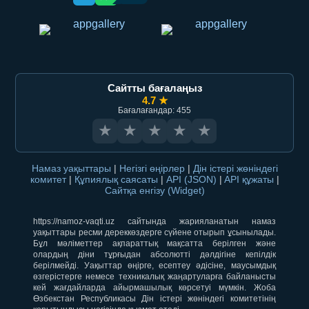
Сайтты бағалаңыз
4.7 ★
Бағалағандар: 455
★
★
★
★
★
Намаз уақыттары
|
Негізгі өңірлер
|
Дін істері жөніндегі
комитет
|
Құпиялық саясаты
|
API (JSON)
|
API құжаты
|
Сайтқа енгізу (Widget)
https://namoz-vaqti.uz сайтында жарияланатын намаз
уақыттары ресми дереккөздерге сүйене отырып ұсынылады.
Бұл мәліметтер ақпараттық мақсатта берілген және
олардың діни тұрғыдан абсолютті дәлдігіне кепілдік
берілмейді. Уақыттар өңірге, есептеу әдісіне, маусымдық
өзгерістерге немесе техникалық жаңартуларға байланысты
кей жағдайларда айырмашылық көрсетуі мүмкін. Жоба
Өзбекстан Республикасы Дін істері жөніндегі комитетінің