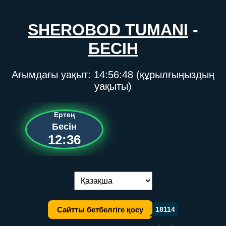
SHEROBOD TUMANI
-
БЕСІН
Ағымдағы уақыт:
14:56:48
(құрылғыңыздың
уақыты)
Ертең
Бесін
12:36
Тілді ауыстыру:
Сайтты бетбелгіге қосу
18114