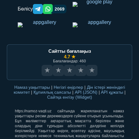
Бөлісу
2069
Telegram orqali ulashish
WhatsApp orqali ulashish
Сайтты бағалаңыз
4.7 ★
Бағалағандар: 460
★
★
★
★
★
Намаз уақыттары
|
Негізгі өңірлер
|
Дін істері жөніндегі
комитет
|
Құпиялық саясаты
|
API (JSON)
|
API құжаты
|
Сайтқа енгізу (Widget)
https://namoz-vaqti.uz сайтында жарияланатын намаз
уақыттары ресми дереккөздерге сүйене отырып ұсынылады.
Бұл мәліметтер ақпараттық мақсатта берілген және
олардың діни тұрғыдан абсолютті дәлдігіне кепілдік
берілмейді. Уақыттар өңірге, есептеу әдісіне, маусымдық
өзгерістерге немесе техникалық жаңартуларға байланысты