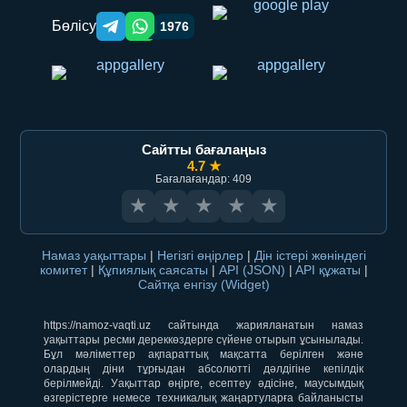
Бөлісу
1976
Telegram orqali ulashish
WhatsApp orqali ulashish
Сайтты бағалаңыз
4.7 ★
Бағалағандар: 409
★
★
★
★
★
Намаз уақыттары
|
Негізгі өңірлер
|
Дін істері жөніндегі
комитет
|
Құпиялық саясаты
|
API (JSON)
|
API құжаты
|
Сайтқа енгізу (Widget)
https://namoz-vaqti.uz сайтында жарияланатын намаз
уақыттары ресми дереккөздерге сүйене отырып ұсынылады.
Бұл мәліметтер ақпараттық мақсатта берілген және
олардың діни тұрғыдан абсолютті дәлдігіне кепілдік
берілмейді. Уақыттар өңірге, есептеу әдісіне, маусымдық
өзгерістерге немесе техникалық жаңартуларға байланысты