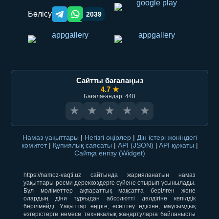
Бөлісу
2039
Telegram orqali ulashish
WhatsApp orqali ulashish
Сайтты бағалаңыз
4.7 ★
Бағалағандар: 448
★
★
★
★
★
Намаз уақыттары
|
Негізгі өңірлер
|
Дін істері жөніндегі
комитет
|
Құпиялық саясаты
|
API (JSON)
|
API құжаты
|
Сайтқа енгізу (Widget)
https://namoz-vaqti.uz сайтында жарияланатын намаз
уақыттары ресми дереккөздерге сүйене отырып ұсынылады.
Бұл мәліметтер ақпараттық мақсатта берілген және
олардың діни тұрғыдан абсолютті дәлдігіне кепілдік
берілмейді. Уақыттар өңірге, есептеу әдісіне, маусымдық
өзгерістерге немесе техникалық жаңартуларға байланысты