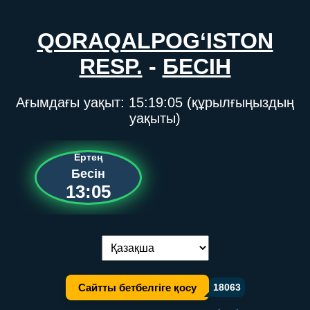
QORAQALPOG‘ISTON
RESP.
-
БЕСІН
Ағымдағы уақыт:
15:19:05
(құрылғыңыздың
уақыты)
Ертең
Бесін
13:05
Тілді ауыстыру:
Сайтты бетбелгіге қосу
18063