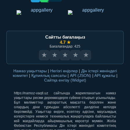
Сайтты бағалаңыз
4.7 ★
Бағалағандар: 425
★
★
★
★
★
Намаз уақыттары
|
Негізгі өңірлер
|
Дін істері жөніндегі
комитет
|
Құпиялық саясаты
|
API (JSON)
|
API құжаты
|
Сайтқа енгізу (Widget)
https://namoz-vaqti.uz сайтында жарияланатын намаз
уақыттары ресми дереккөздерге сүйене отырып ұсынылады.
Бұл мәліметтер ақпараттық мақсатта берілген және
олардың діни тұрғыдан абсолютті дәлдігіне кепілдік
берілмейді. Уақыттар өңірге, есептеу әдісіне, маусымдық
өзгерістерге немесе техникалық жаңартуларға байланысты
кей жағдайларда айырмашылық көрсетуі мүмкін. Жоба
Өзбекстан Республикасы Дін істері жөніндегі комитетінің