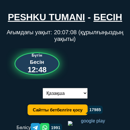
PESHKU TUMANI
-
БЕСІН
Ағымдағы уақыт:
20:07:08
(құрылғыңыздың
уақыты)
Бүгін
Бесін
12:48
Тілді ауыстыру:
Сайтты бетбелгіге қосу
17985
Бөлісу
1991
Telegram orqali ulashish
WhatsApp orqali ulashish