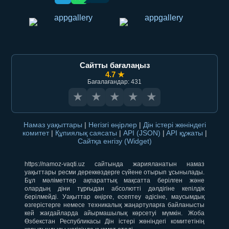
Сайтты бағалаңыз
4.7 ★
Бағалағандар: 431
★
★
★
★
★
Намаз уақыттары
|
Негізгі өңірлер
|
Дін істері жөніндегі
комитет
|
Құпиялық саясаты
|
API (JSON)
|
API құжаты
|
Сайтқа енгізу (Widget)
https://namoz-vaqti.uz сайтында жарияланатын намаз
уақыттары ресми дереккөздерге сүйене отырып ұсынылады.
Бұл мәліметтер ақпараттық мақсатта берілген және
олардың діни тұрғыдан абсолютті дәлдігіне кепілдік
берілмейді. Уақыттар өңірге, есептеу әдісіне, маусымдық
өзгерістерге немесе техникалық жаңартуларға байланысты
кей жағдайларда айырмашылық көрсетуі мүмкін. Жоба
Өзбекстан Республикасы Дін істері жөніндегі комитетінің