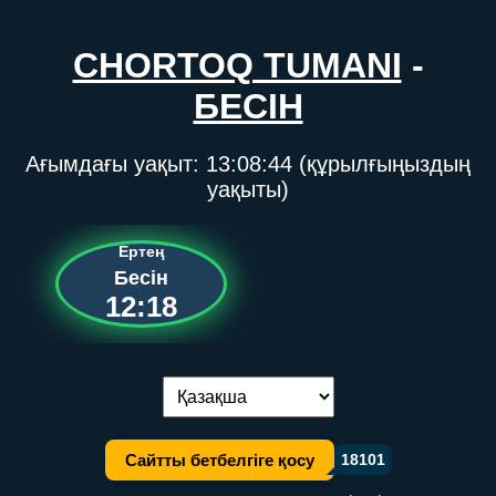
CHORTOQ TUMANI
-
БЕСІН
Ағымдағы уақыт:
13:08:44
(құрылғыңыздың
уақыты)
Ертең
Бесін
12:18
Тілді ауыстыру:
Сайтты бетбелгіге қосу
18101