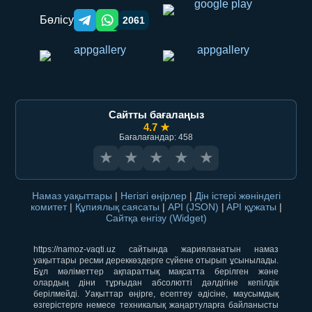
Бөлісу
2061
Telegram orqali ulashish
WhatsApp orqali ulashish
Сайтты бағалаңыз
4.7 ★
Бағалағандар: 458
★
★
★
★
★
Намаз уақыттары
|
Негізгі өңірлер
|
Дін істері жөніндегі
комитет
|
Құпиялық саясаты
|
API (JSON)
|
API құжаты
|
Сайтқа енгізу (Widget)
https://namoz-vaqti.uz сайтында жарияланатын намаз
уақыттары ресми дереккөздерге сүйене отырып ұсынылады.
Бұл мәліметтер ақпараттық мақсатта берілген және
олардың діни тұрғыдан абсолютті дәлдігіне кепілдік
берілмейді. Уақыттар өңірге, есептеу әдісіне, маусымдық
өзгерістерге немесе техникалық жаңартуларға байланысты