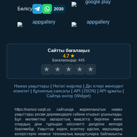
Бөлісу
2030
Telegram orqali ulashish
WhatsApp orqali ulashish
Сайтты бағалаңыз
4.7 ★
Бағалағандар: 445
★
★
★
★
★
Намаз уақыттары
|
Негізгі өңірлер
|
Дін істері жөніндегі
комитет
|
Құпиялық саясаты
|
API (JSON)
|
API құжаты
|
Сайтқа енгізу (Widget)
https://namoz-vaqti.uz сайтында жарияланатын намаз
уақыттары ресми дереккөздерге сүйене отырып ұсынылады.
Бұл мәліметтер ақпараттық мақсатта берілген және
олардың діни тұрғыдан абсолютті дәлдігіне кепілдік
берілмейді. Уақыттар өңірге, есептеу әдісіне, маусымдық
өзгерістерге немесе техникалық жаңартуларға байланысты