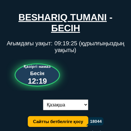
BESHARIQ TUMANI
-
БЕСІН
Ағымдағы уақыт:
09:19:25
(құрылғыңыздың
уақыты)
Қазіргі намаз
Бесін
12:19
Тілді ауыстыру:
Сайтты бетбелгіге қосу
18044